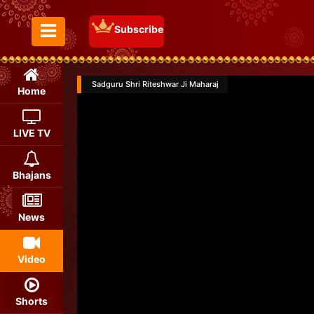
Subscribe
Toggle Menu
Sadguru Shri Riteshwar Ji Maharaj
Home
LIVE TV
Bhajans
News
Video
Shorts