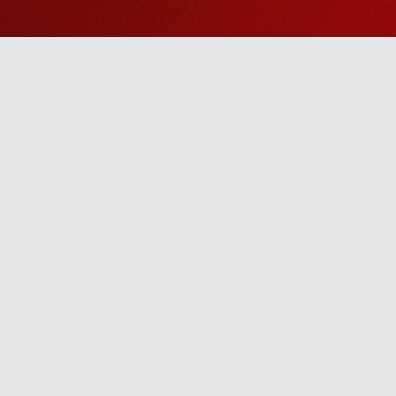
Watch Sanskar
Anywhere 
Download our top-rated app, made just for yo
TV App
Mobile App