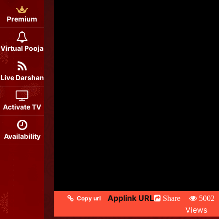
Premium
Virtual Pooja
Live Darshan
Activate TV
Availability
Applink URL
Share
5002
Copy url
Views