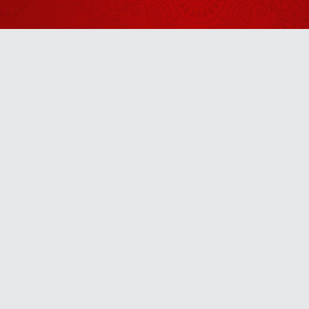
है?
August 18, 2025
हो सकता है कि
यहां के 4 घंटे
आपके 40 साल
August 27, 2025
बचा लें
कथाओं को
Anytime
औपचारिक मत
रहने दीजिए
August 29, 2025
u! It’s free, easy and smart
सद्गुरु कौन और
कैसे होते हैं?
August 18, 2025
गुरु केवल धन
नहीं देता
August 11, 2025