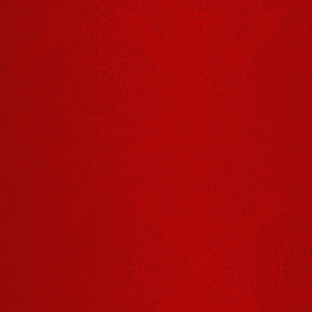
किसी बात को
तभी मत मानिए
जब वह लंदन
August 20, 2025
और अमेरिका से
Return होकर
पहले क्रांति का
आए
बिगुल फूंकने वाले
श्रीकृष्ण हैं और
August 25, 2025
कोई नहीं
भारत को गांव,
संस्कृति और
शुद्धता की जरूरत
August 18, 2025
है
हनुमान जी से
कैसी कृपा मांगनी
चाहिए?
August 28, 2025
आ चलके तुझे मैं