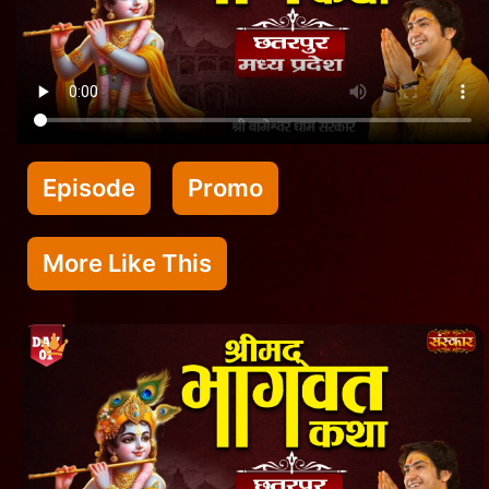
Episode
Promo
More Like This