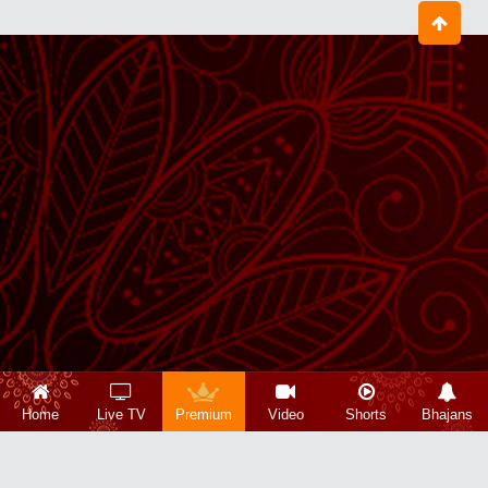
Home
Live TV
Premium
Video
Shorts
Bhajans