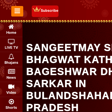
Subscribe
Toggle Menu
Home
SANGEETMAY S
LIVE TV
BHAGWAT KATH
Bhajans
BAGESHWAR D
News
SARKAR IN
BULANDSHAHAR
Video
PRADESH
Shorts