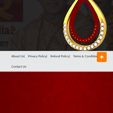
About Us|
Privacy Policy|
Refund Policy|
Terms & Conditions|
Contact Us