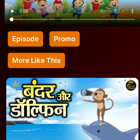
Episode
Promo
More Like This