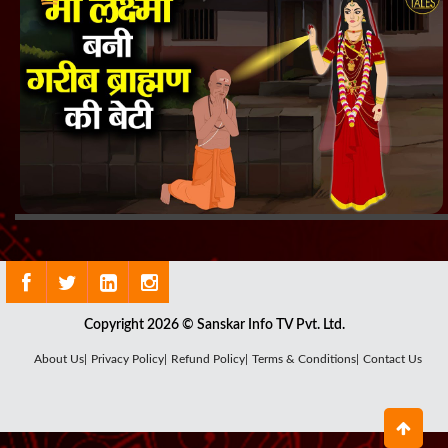
Copyright 2026 © Sanskar Info TV Pvt. Ltd.
About Us|
Privacy Policy|
Refund Policy|
Terms & Conditions|
Contact Us