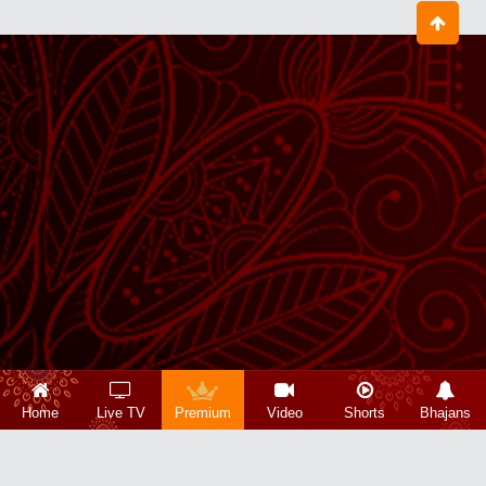
Home
Live TV
Premium
Video
Shorts
Bhajans