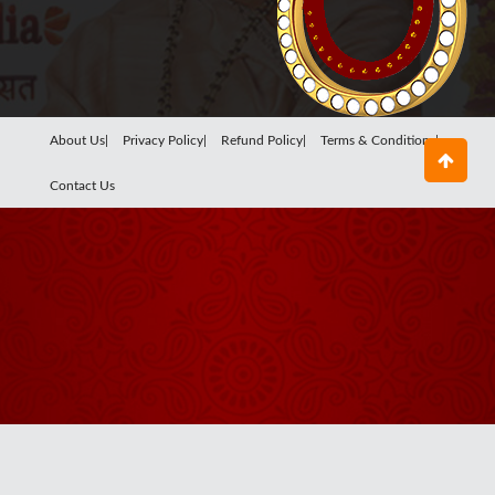
About Us|
Privacy Policy|
Refund Policy|
Terms & Conditions|
Contact Us