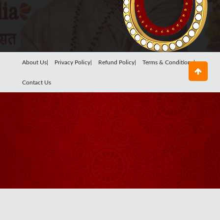
About Us|
Privacy Policy|
Refund Policy|
Terms & Conditions|
Contact Us