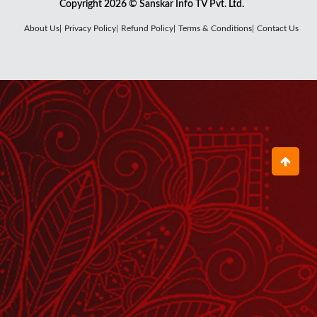
Copyright 2026 © Sanskar Info TV Pvt. Ltd.
About Us|
Privacy Policy|
Refund Policy|
Terms & Conditions|
Contact Us
रब दी रजा दे विच Rab Di Raza De Vich
July 10, 2026
खाटू वाला सबका रखवाला बनता है Khatu
Wala Sabka Rakhwala Banta Hai
June 23, 2026
मंदिर में बैठी रहती हो Mandir Mein Baithi
Rehti Ho
December 09, 2024
पूजो गौरी लाल को Pujo Gauri Laal Ko
July 04, 2024
माए नी बुहे बंद ना करि Maaye Ni Buhe