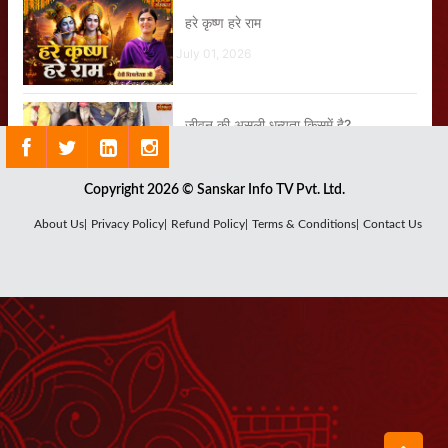
हरे कृष्ण हरे राम
July 01, 2026
जीवन की असली धन्यता किसमें है?
May 21, 2026
Copyright 2026 © Sanskar Info TV Pvt. Ltd.
घर के मंदिर में विराजित भगवान की मूर्ति को
About Us|
Privacy Policy|
Refund Policy|
Terms & Conditions|
Contact Us
निर्जीव मत समझो
June 01, 2026
मोहे तो भरोसो है तेरो री किशोरी राधे
June 23, 2026
बड़े आयोजनों का 10वां भाग गौ सेवा के लिए भी
जरूर निकालें