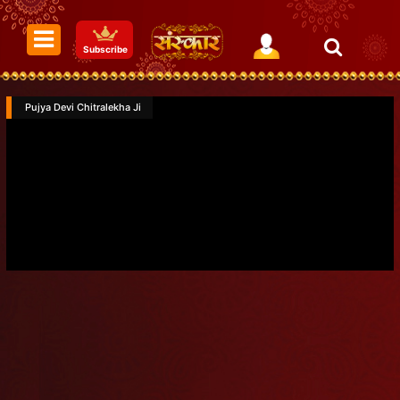
Subscribe
Pujya Devi Chitralekha Ji