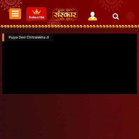
Subscribe
Pujya Devi Chitralekha Ji