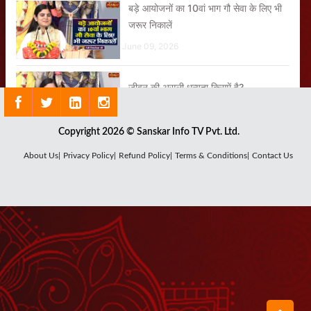
बड़े आयोजनों का 10वां भाग गौ सेवा के लिए भी
जरूर निकालें
June 09, 2026
जीवन की असली धन्यता किसमें है?
May 21, 2026
Copyright 2026 © Sanskar Info TV Pvt. Ltd.
About Us|
Privacy Policy|
Refund Policy|
Terms & Conditions|
Contact Us
जब सूरदास जी को हुए भगवान के दर्शन
May 20, 2026
राधा रानी कौन हैं?
June 15, 2026
कथा में वही आता है, जिसे भगवान से प्रेम होता है