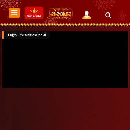
Subscribe
Pujya Devi Chitralekha Ji