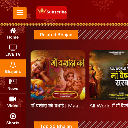
Subscribe
Toggle Menu
Related Bhajan
Home
LIVE TV
Bhajans
News
Video
माँ यशोदा को बधाई | Maa Yashoda Ko Badhai
Shorts
Top 20 Bhajan