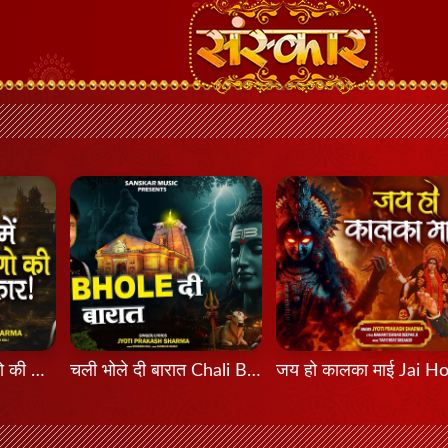
All World में माँ वैष्णो की सरकार
चली भोले दी बारात Chali Bhole Di Baarat