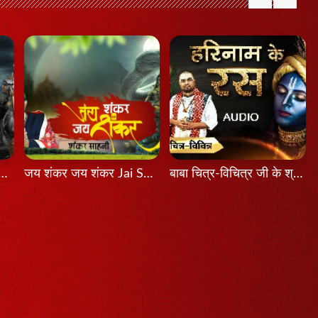
श होता तो Agar Aadesh Hota To
जय शंकर जय शंकर Jai Shankar Jai Shankar
बाबा चित्र-विचित्र जी के श्री मुख से श्रवण कीजिए श्रीकृष्ण का यह भजन...हरिनाम के रस...latest Bhajan