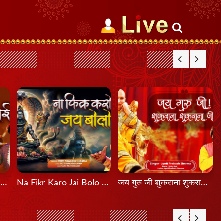
जय हो कालका माई Jai Ho Kalka Maayi
Na Fikr Karo Jai Bolo ना फिक्र करो जय बोलो
जय गुरु जी शुकराना शुकराना जी Jai Guru Ji Shukrana Shukrana Ji