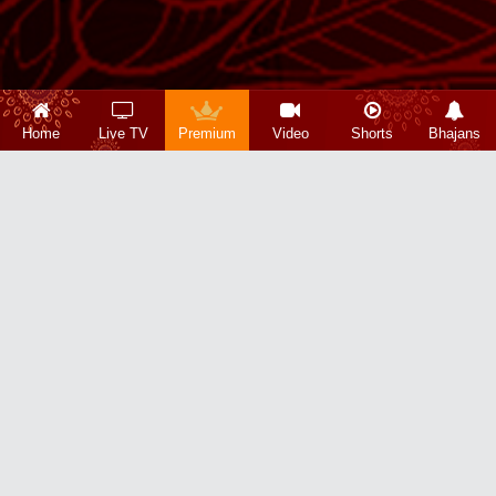
Home
Live TV
Premium
Video
Shorts
Bhajans