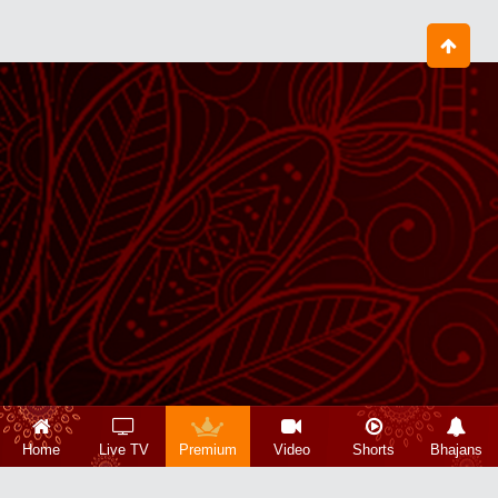
Home
Live TV
Premium
Video
Shorts
Bhajans