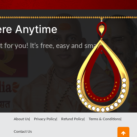
re Anytime
for you! It’s free, easy and smart
About Us|
Privacy Policy|
Refund Policy|
Terms & Conditions|
Contact Us