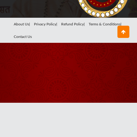
About Us|
Privacy Policy|
Refund Policy|
Terms & Conditions|
Contact Us