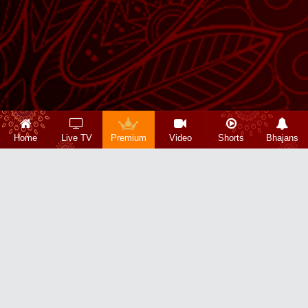
Home
Live TV
Premium
Video
Shorts
Bhajans