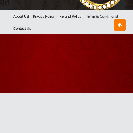
About Us|
Privacy Policy|
Refund Policy|
Terms & Conditions|
Contact Us