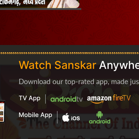
Watch Sanskar
Anywhe
Download our top-rated app, made just 
TV App
Mobile App