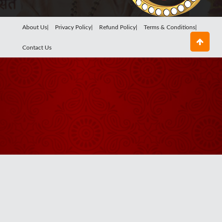
About Us|
Privacy Policy|
Refund Policy|
Terms & Conditions|
Contact Us