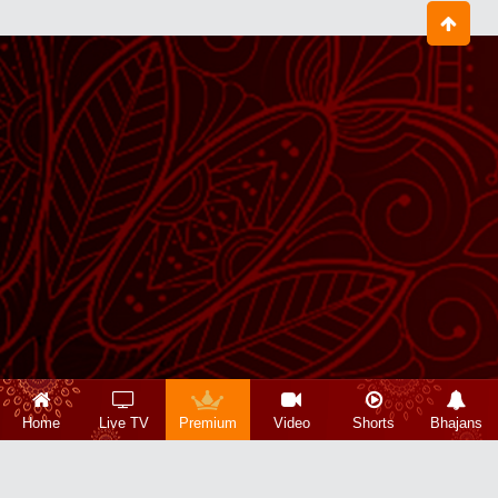
Home
Live TV
Premium
Video
Shorts
Bhajans