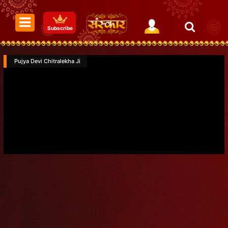
Subscribe
Pujya Devi Chitralekha Ji