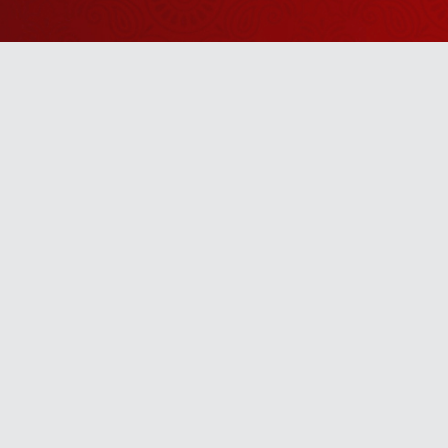
Watch Sanskar
Anywhere 
Download our top-rated app, made just for yo
TV App
Mobile App