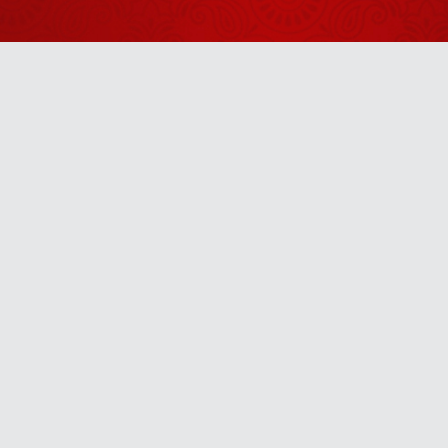
जरूर निकालें
मोहे तो भरोसो है
तेरो री किशोरी
राधे
June 23, 2026
ठाकुर जी का
अपना घर है
Anytime
वृंदावन
June 29, 2026
स्वागतम् कृष्णा
u! It’s free, easy and smart
शरणागतम् कृष्णा
May 26, 2026
जीवन की असली
धन्यता किसमें है?
May 21, 2026