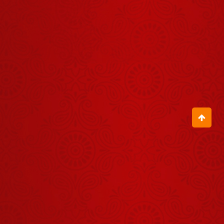
पंक्तियाँ सुनकर
मन भक्ति से भर
June 30, 2026
जाएगा
केवल कृष्ण
अवतार ही है
जिसमें प्रेम को
June 05, 2026
प्राथमिकता दी
गई है
कथा में वही आता
है, जिसे भगवान
से प्रेम होता है
May 29, 2026
ठाकुर जी के मन
के वो भाव जिन्हें
सुनकर आप
June 19, 2026
आनंदित हो जाएंगे
बड़े आयोजनों का
10वां भाग गौ
सेवा के लिए भी
June 09, 2026