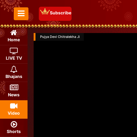
Subscribe
Toggle Menu
Pujya Devi Chitralekha Ji
Home
LIVE TV
Bhajans
News
Video
Shorts