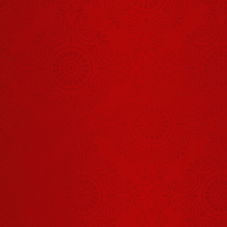
जय राधा माधव
जय कुंज बिहारी
May 28, 2026
जब ठाकुर जी गए
अपने भक्तों के
साथ चोरी करने
May 22, 2026
जीवन की असली
धन्यता किसमें है?
May 21, 2026
जब ठाकुर जी
100 वर्षों बाद
राधा रानी से मिले
June 17, 2026
गोपी गीत की ये