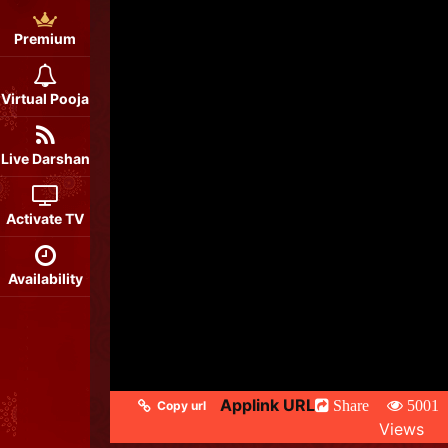
Premium
Virtual Pooja
Live Darshan
Activate TV
Availability
Applink URL
Share
5001
Copy url
Views