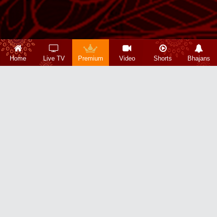
Home
Live TV
Premium
Video
Shorts
Bhajans