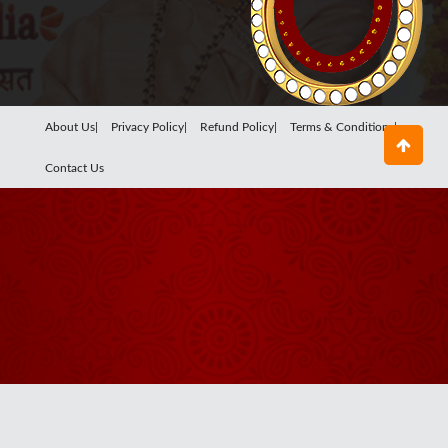
About Us|
Privacy Policy|
Refund Policy|
Terms & Conditions|
Contact Us