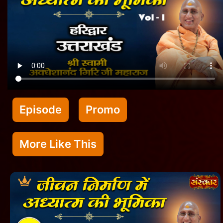
Episode
Promo
More Like This