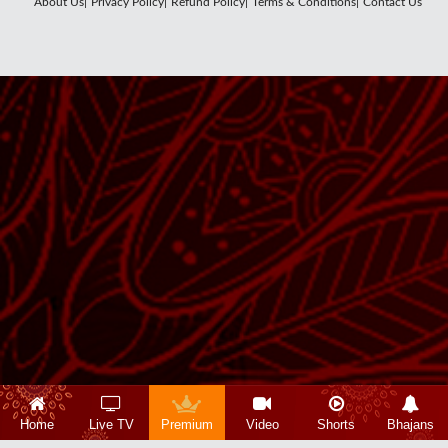
About Us|
Privacy Policy|
Refund Policy|
Terms & Conditions|
Contact Us
Home
Live TV
Premium
Video
Shorts
Bhajans