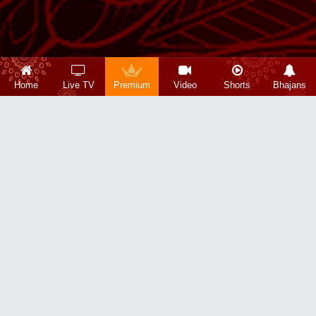
Home
Live TV
Premium
Video
Shorts
Bhajans