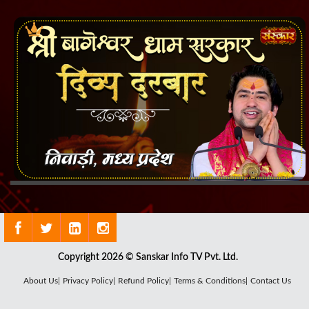
Copyright 2026 © Sanskar Info TV Pvt. Ltd.
About Us|
Privacy Policy|
Refund Policy|
Terms & Conditions|
Contact Us