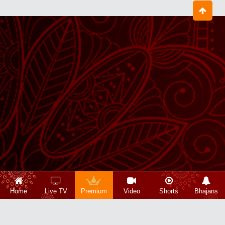
Home
Live TV
Premium
Video
Shorts
Bhajans