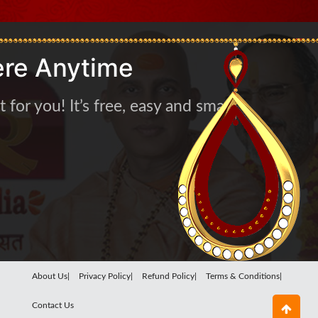
re Anytime
for you! It’s free, easy and smart
About Us|
Privacy Policy|
Refund Policy|
Terms & Conditions|
Contact Us