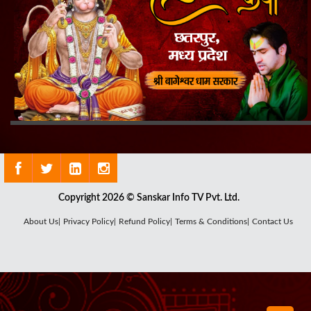
Copyright 2026 © Sanskar Info TV Pvt. Ltd.
About Us|
Privacy Policy|
Refund Policy|
Terms & Conditions|
Contact Us