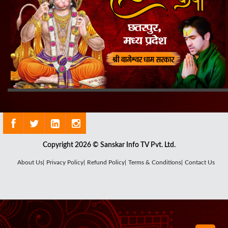
Copyright 2026 © Sanskar Info TV Pvt. Ltd.
About Us|
Privacy Policy|
Refund Policy|
Terms & Conditions|
Contact Us