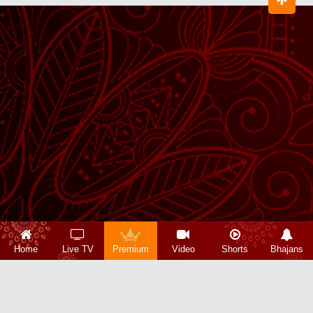
Home
Live TV
Premium
Video
Shorts
Bhajans