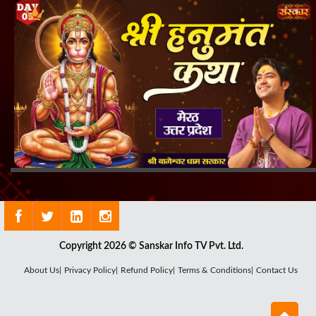
Copyright 2026 © Sanskar Info TV Pvt. Ltd.
About Us|
Privacy Policy|
Refund Policy|
Terms & Conditions|
Contact Us