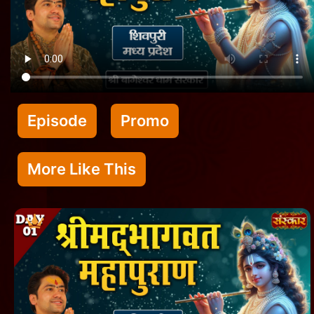
Episode
Promo
More Like This