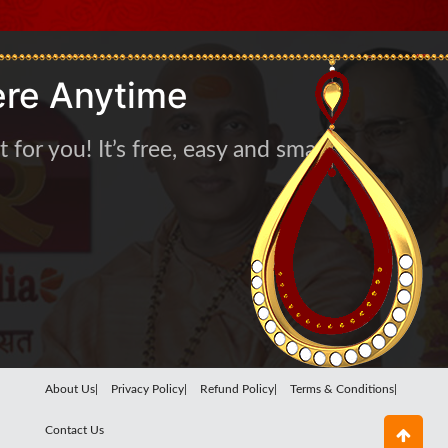
re Anytime
for you! It’s free, easy and smart
About Us|
Privacy Policy|
Refund Policy|
Terms & Conditions|
Contact Us