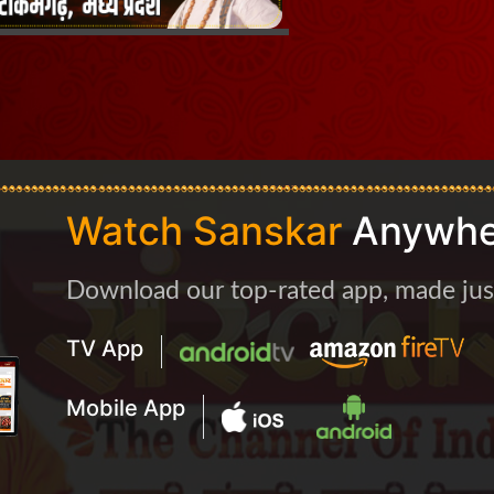
Watch Sanskar
Anywhe
Download our top-rated app, made just 
TV App
Mobile App