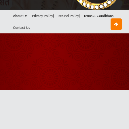
About Us|
Privacy Policy|
Refund Policy|
Terms & Conditions|
Contact Us