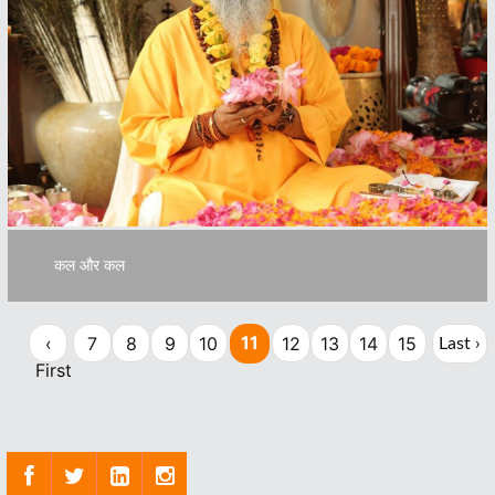
कल और कल
11
‹
7
8
9
10
12
13
14
15
Last ›
First