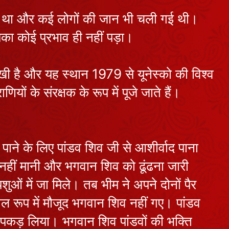
कौन हैं चंद्र देव,
ा था और कई लोगों की जान भी चली गई थी।
क्यों घटता-बढ़ता
है चंद्रमा ?
July 27, 2026
इसका कोई प्रभाव ही नहीं पड़ा।
शनि देव का पूजन
क्यों है जरूरी ?
मुखी है और यह स्थान 1979 से यूनेस्को की विश्व
July 25, 2026
ों के संरक्षक के रूप में पूजे जाते हैं।
शुक्रवार का माँ
लक्ष्मी और शुक्र
देव से क्या है
July 24, 2026
 पाने के लिए पांडव शिव जी से आशीर्वाद पाना
संबंध?
ार नहीं मानी और भगवान शिव को ढूंढना जारी
नवग्रहों में बुध
ुओं में जा मिले। तब भीम ने अपने दोनों पैर
देव का क्या है
 रूप में मौजूद भगवान शिव नहीं गए। पांडव
महत्व ?
July 22, 2026
 पकड़ लिया। भगवान शिव पांडवों की भक्ति