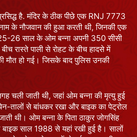
 प्रसिद्ध है. मंदिर के ठीक पीछे एक RNJ 7773
कोणार्क सूर्य
मंदिर: जानें
ा नाम के नौजवान की हुआ करती थी, जिनकी एक
इतिहास और
July 17, 2026
8 को 25-26 साल के ओम बन्ना अपनी 350 सीसी
रहस्य की अनोखी
कहानी
च रास्ते पाली से रोहट के बीच हादसे में
प्रयागराज क्यों है
सभी तीर्थों का
ड़ की मौत हो गई। जिसके बाद पुलिस उनकी
राजा ?
July 16, 2026
जगन्नाथ रथ
यात्रा 2026:
जगह चली जाती थी, जहां ओम बन्ना की मृत्यु हुई
पुरी धाम के ऐसे
July 15, 2026
ेन-तालों से बांधकर रखा और बाइक का पेट्रोल
रहस्य जिनके
आगे आज भी
ाती थी। ओम बन्ना के पिता ठाकुर जोगसिंह
विज्ञान है मौन
श्री जगन्नाथ रथ
बाइक साल 1988 से यहां रखी हुई है। सालों
यात्रा : आइये