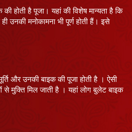
कौन हैं चंद्र देव,
 की होती है पूजा। यहां की विशेष मान्यता है कि
क्यों घटता-बढ़ता
है चंद्रमा ?
July 27, 2026
 ही उनकी मनोकामना भी पूर्ण होती हैं। इसे
शनि देव का पूजन
क्यों है जरूरी ?
July 25, 2026
शुक्रवार का माँ
लक्ष्मी और शुक्र
की मूर्ति और उनकी बाइक की पूजा होती है । ऐसी
देव से क्या है
July 24, 2026
संबंध?
सों से मुक्ति मिल जाती है । यहां लोग बुलेट बाइक
नवग्रहों में बुध
देव का क्या है
महत्व ?
July 22, 2026