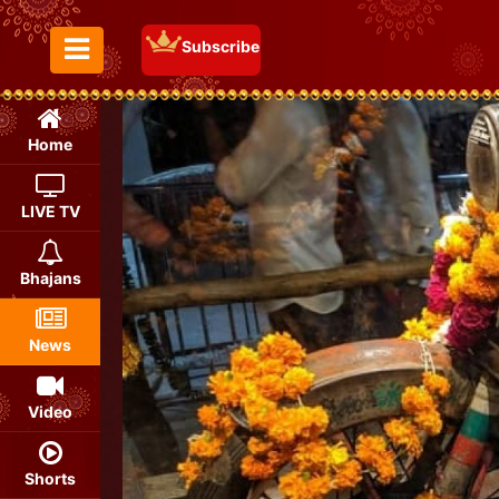
Subscribe
Toggle Menu
Home
LIVE TV
Bhajans
News
Video
Shorts