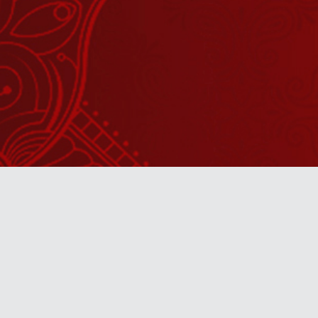
Watch Sanskar
Anywhere 
Download our top-rated app, made just for yo