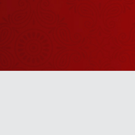
सालासर बालाजी
: क्यों है हनुमान
जी की दाढ़ी-मूंछ
July 02, 2026
?
कुंभकोणम का
चक्रपाणि मंदिर,
जहां श्रीहरि के
July 01, 2026
सुदर्शन चक्र की
होती है पूजा
महाबली हनुमान
के अवतरण की
कथा, जानिए
June 30, 2026
कौन हैं उनके
परिजन
क्या आज भी है
Anytime
संजीवनी बूटी ?
जानिए रामायण
June 27, 2026
की चार दिव्य
u! It’s free, easy and smart