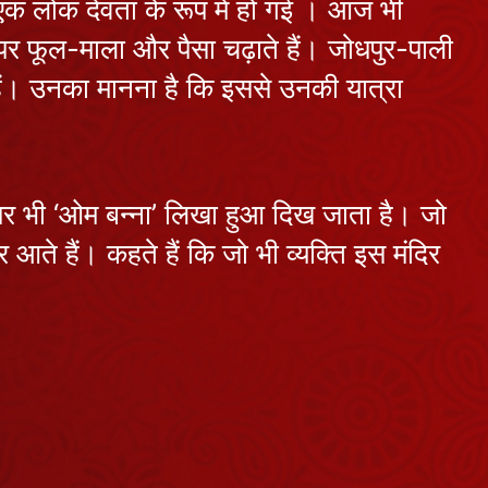
ि एक लोक देवता के रूप में हो गई । आज भी
मन के भावों से
July 14, 2026
करें यात्रा का
 फूल-माला और पैसा चढ़ाते हैं। जोधपुर-पाली
अलौकिक दर्शन
हैं। उनका मानना ​​है कि इससे उनकी यात्रा
श्री स्तम्भेश्वर
महादेव : दिन में
दो बार स्वयं
July 13, 2026
समुद्र करता है
जलाभिषेक
ं पर भी ‘ओम बन्ना’ लिखा हुआ दिख जाता है। जो
प्रयागराज की
द्वादश माधव
 आते हैं। कहते हैं कि जो भी व्यक्ति इस मंदिर
परिक्रमा: विष्णु
July 11, 2026
जी के 12
स्वरूपों के दर्शन
एलोरा का कैलाश
का महापुण्य
मंदिर: एक ही
चट्टान को
July 10, 2026
काटकर बना
अद्भुत देवस्थान
आ रही है योगिनी