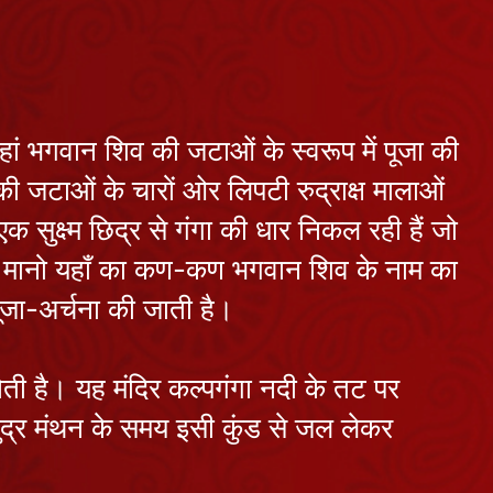
कोणार्क सूर्य
मंदिर: जानें
इतिहास और
July 17, 2026
रहस्य की अनोखी
यहां भगवान शिव की जटाओं के स्वरूप में पूजा की
कहानी
प्रयागराज क्यों है
की जटाओं के चारों ओर लिपटी रुद्राक्ष मालाओं
सभी तीर्थों का
क सुक्ष्म छिद्र से गंगा की धार निकल रही हैं जो
राजा ?
July 16, 2026
 है मानो यहाँ का कण-कण भगवान शिव के नाम का
ूजा-अर्चना की जाती है।
जगन्नाथ रथ
यात्रा 2026:
पुरी धाम के ऐसे
July 15, 2026
 होती है। यह मंदिर कल्पगंगा नदी के तट पर
रहस्य जिनके
आगे आज भी
मुद्र मंथन के समय इसी कुंड से जल लेकर
विज्ञान है मौन
श्री जगन्नाथ रथ
यात्रा : आइये