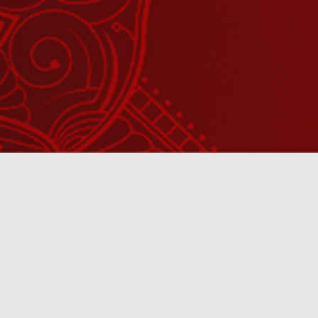
Watch Sanskar
Anywhere 
Download our top-rated app, made just for yo