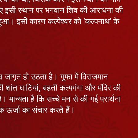
एकादशी, जानें
 के लिए इसी स्थान पर भगवान शिव की आराधना की
व्रत का महत्व,
July 08, 2026
कथा, पूजा विधि
्त हुआ। इसी कारण कल्पेश्वर को ‘कल्पनाथ’ के
और नियम
बृहदेश्वर मंदिर:
1000 वर्षों से
भारतीय
July 07, 2026
वास्तुकला और
आस्था का अद्भुत
सोमवार को ही
प्रतीक
भाव जागृत हो उठता है। गुफा में विराजमान
क्यों की जाती है
 शांत घाटियां, बहती कल्पगंगा और मंदिर की
भगवान शिव की
July 06, 2026
पूजा? जानें
। मान्यता है कि सच्चे मन से की गई प्रार्थना
महत्व, पौराणिक
कसार देवी मंदिर:
क ऊर्जा का संचार करते हैं।
कथा और पूजन
जहां आस्था के
विधि
साथ महसूस होती
July 03, 2026
है अद्भुत ऊर्जा