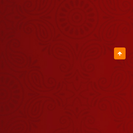
सालासर बालाजी
: क्यों है हनुमान
जी की दाढ़ी-मूंछ
July 02, 2026
?
कुंभकोणम का
चक्रपाणि मंदिर,
जहां श्रीहरि के
July 01, 2026
सुदर्शन चक्र की
होती है पूजा
महाबली हनुमान
के अवतरण की
कथा, जानिए
June 30, 2026
कौन हैं उनके
परिजन
क्या आज भी है
संजीवनी बूटी ?
जानिए रामायण
June 27, 2026
की चार दिव्य