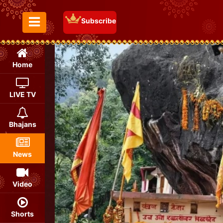
Subscribe
Toggle Menu
Home
LIVE TV
Bhajans
News
Video
Shorts