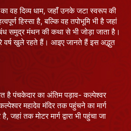
कौन हैं चंद्र देव,
 का वह दिव्य धाम, जहाँ उनके जटा स्वरूप की
क्यों घटता-बढ़ता
है चंद्रमा ?
July 27, 2026
ूर्ण हिस्सा है, बल्कि वह तपोभूमि भी है जहां
ंबंध समुद्र मंथन की कथा से भी जोड़ा जाता है।
शनि देव का पूजन
क्यों है जरूरी ?
े वर्ष खुले रहते हैं। आइए जानते हैं इस अद्भुत
July 25, 2026
शुक्रवार का माँ
लक्ष्मी और शुक्र
देव से क्या है
July 24, 2026
संबंध?
त है पंचकेदार का अंतिम पड़ाव- कल्पेश्वर
नवग्रहों में बुध
ेश्वर महादेव मंदिर तक पहुंचने का मार्ग
देव का क्या है
, जहां तक मोटर मार्ग द्वारा भी पहुंचा जा
महत्व ?
July 22, 2026