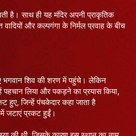
मन के भावों से
July 14, 2026
करें यात्रा का
ाई जाती है। साथ ही यह मंदिर अपनी प्राकृतिक
अलौकिक दर्शन
श्री स्तम्भेश्वर
त वादियों और कल्पगंगा के निर्मल प्रवाह के बीच
महादेव : दिन में
दो बार स्वयं
July 13, 2026
समुद्र करता है
जलाभिषेक
प्रयागराज की
द्वादश माधव
परिक्रमा: विष्णु
July 11, 2026
िए भगवान शिव की शरण में पहुंचे। लेकिन
जी के 12
स्वरूपों के दर्शन
हें पहचान लिया और पकड़ने का प्रयास किया,
एलोरा का कैलाश
का महापुण्य
 हुए, जिन्हें पंचकेदार कहा जाता है
मंदिर: एक ही
चट्टान को
July 10, 2026
 में जटाएं प्रकट हुईं।
काटकर बना
अद्भुत देवस्थान
आ रही है योगिनी
र तपस्या की थी, जिसके कारण इस स्थान का नाम