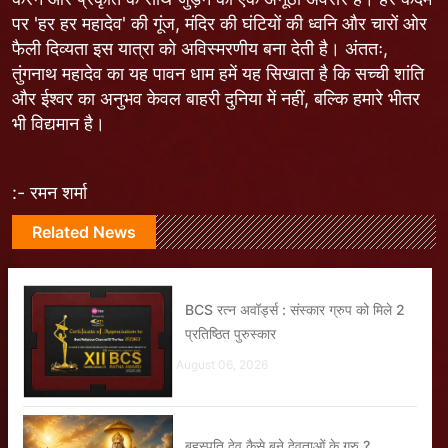
पर 'हर हर महादेव' की गूंज, मंदिर की घंटियों की ध्वनि और चारों ओर
फैली दिव्यता इस यात्रा को अविस्मरणीय बना देती है। अंततः,
तुंगनाथ महादेव का यह पावन धाम हमें यह सिखाता है कि सच्ची शांति
और ईश्वर का अनुभव केवल बाहरी दुनिया में नहीं, बल्कि हमारे भीतर
भी विद्यमान है।
:- रमन शर्मा
Related News
BCS रत्न अवॉर्ड्स : संस्कार ग्रुप को मिले 2
प्रतिष्ठित पुरुस्कार
August 06, 2026
बृहस्पति देव कैसे बने देवताओं के गुरु ?