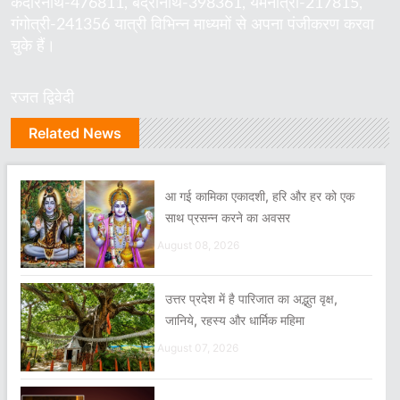
केदारनाथ-476811, बद्रीनाथ-398361, यमनोत्री-217815,
गंगोत्री-241356 यात्री विभिन्न माध्यमों से अपना पंजीकरण करवा
चुके हैं।
रजत द्विवेदी
Related News
आ गई कामिका एकादशी, हरि और हर को एक
साथ प्रसन्न करने का अवसर
August 08, 2026
उत्तर प्रदेश में है पारिजात का अद्भुत वृक्ष,
जानिये, रहस्य और धार्मिक महिमा
August 07, 2026