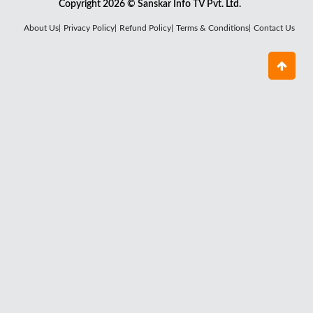
Copyright 2026 © Sanskar Info TV Pvt. Ltd.
About Us|
Privacy Policy|
Refund Policy|
Terms & Conditions|
Contact Us
क्यों जरूरी है सूर्य देव की कृपा ?
August 03, 2026
क्या है राहु ग्रह का सबसे बड़ा रहस्य ?
July 29, 2026
कौन हैं चंद्र देव, क्यों घटता-बढ़ता है चंद्रमा ?
July 27, 2026
शनि देव का पूजन क्यों है जरूरी ?
July 25, 2026