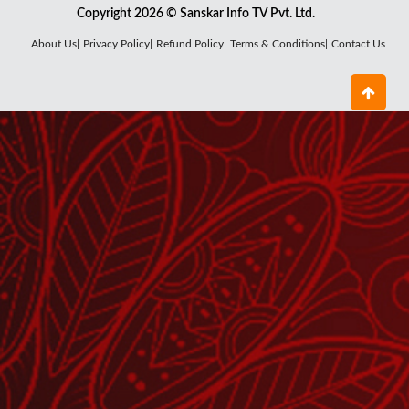
Copyright 2026 © Sanskar Info TV Pvt. Ltd.
About Us|
Privacy Policy|
Refund Policy|
Terms & Conditions|
Contact Us
कौन हैं चंद्र देव, क्यों घटता-बढ़ता है चंद्रमा ?
July 27, 2026
शनि देव का पूजन क्यों है जरूरी ?
July 25, 2026
शुक्रवार का माँ लक्ष्मी और शुक्र देव से क्या है
संबंध?
July 24, 2026
नवग्रहों में बुध देव का क्या है महत्व ?
July 22, 2026